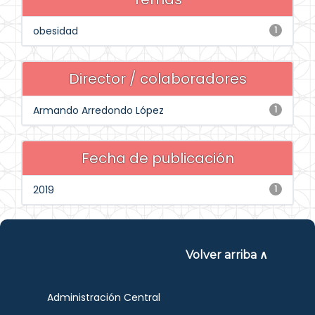
obesidad
1
Director / colaboradores
Armando Arredondo López
1
Fecha de publicación
2019
1
Volver arriba ∧
Administración Central