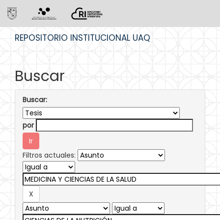
Skip
REPOSITORIO INSTITUCIONAL UAQ
navigation
Buscar
Buscar:
por
Filtros actuales: