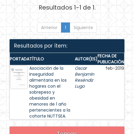
Resultados 1-1 de 1.
Anterior
1
Siguiente
Resultados por ítem:
FECHA DE
PORTADA
TÍTULO
AUTOR(ES)
PUBLICACIÓN
Asociación de la
Oscar
feb-2019
inseguridad
Benjamín
alimentaria en los
Reséndiz
hogares con el
Lugo
sobrepeso y
obesidad en
menores de 1 año
pertenecientes a la
cohorte NUTTSEA.
Temas