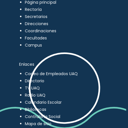
Página principal
Rectoría
Secretarios
Direcciones
Coordinaciones
Facultades
Campus
Enlaces
Correo de Empleados UAQ
Directorio
TV UAQ
Radio UAQ
Calendario Escolar
Bibliotecas
Contraloría Social
Mapa de sitio