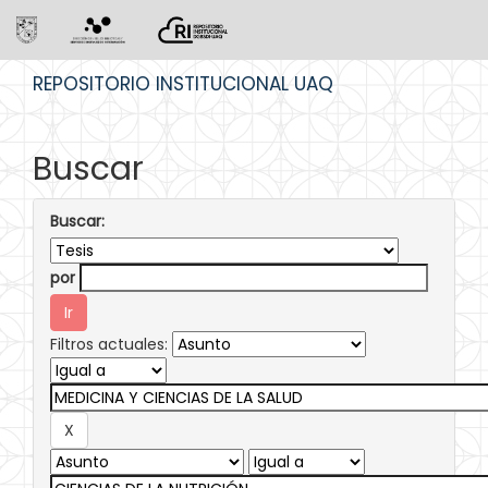
Skip
REPOSITORIO INSTITUCIONAL UAQ
navigation
Buscar
Buscar:
por
Filtros actuales: