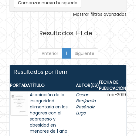
Comenzar nueva busqueda
Mostrar filtros avanzados
Resultados 1-1 de 1.
Anterior
1
Siguiente
Resultados por ítem:
FECHA DE
PORTADA
TÍTULO
AUTOR(ES)
PUBLICACIÓN
Asociación de la
Oscar
feb-2019
inseguridad
Benjamín
alimentaria en los
Reséndiz
hogares con el
Lugo
sobrepeso y
obesidad en
menores de 1 año