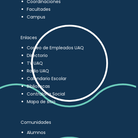
Coordinaciones
Facultades
Campus
Enlaces
Correo de Empleados UAQ
Directorio
TV UAQ
Radio UAQ
Calendario Escolar
Bibliotecas
Contraloría Social
Mapa de sitio
Comunidades
Alumnos