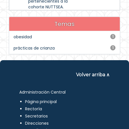
pertenecientes a la
cohorte NUTTSEA.
Temas
obesidad
1
prácticas de crianza
1
Volver arriba ∧
Administración Central
Página principal
Rectoría
Secretarios
Direcciones