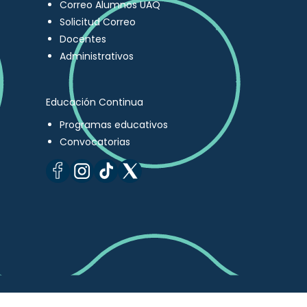
Correo Alumnos UAQ
Solicitud Correo
Docentes
Administrativos
Educación Continua
Programas educativos
Convocatorias