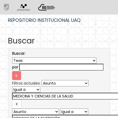
Skip
REPOSITORIO INSTITUCIONAL UAQ
navigation
Buscar
Buscar:
por
Filtros actuales: