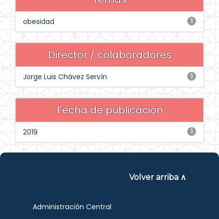
obesidad
1
Director / colaboradores
Jorge Luis Chávez Servín
1
Fecha de publicación
2019
1
Volver arriba ∧
Administración Central