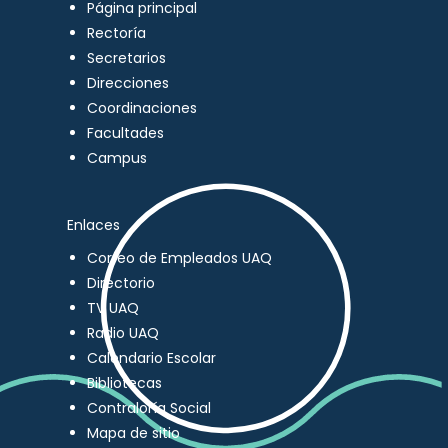
Página principal
Rectoría
Secretarios
Direcciones
Coordinaciones
Facultades
Campus
Enlaces
Correo de Empleados UAQ
Directorio
TV UAQ
Radio UAQ
Calendario Escolar
Bibliotecas
Contraloría Social
Mapa de sitio