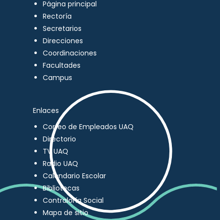
Página principal
Rectoría
Secretarios
Direcciones
Coordinaciones
Facultades
Campus
Enlaces
Correo de Empleados UAQ
Directorio
TV UAQ
Radio UAQ
Calendario Escolar
Bibliotecas
Contraloría Social
Mapa de sitio