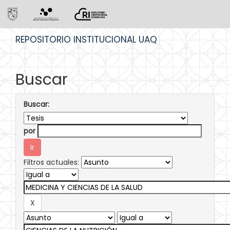
Skip
REPOSITORIO INSTITUCIONAL UAQ
navigation
Buscar
Buscar:
por
Filtros actuales: