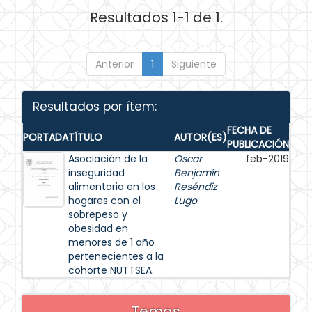
Resultados 1-1 de 1.
Anterior
1
Siguiente
Resultados por ítem:
FECHA DE
PORTADA
TÍTULO
AUTOR(ES)
PUBLICACIÓN
Asociación de la
Oscar
feb-2019
inseguridad
Benjamín
alimentaria en los
Reséndiz
hogares con el
Lugo
sobrepeso y
obesidad en
menores de 1 año
pertenecientes a la
cohorte NUTTSEA.
Temas