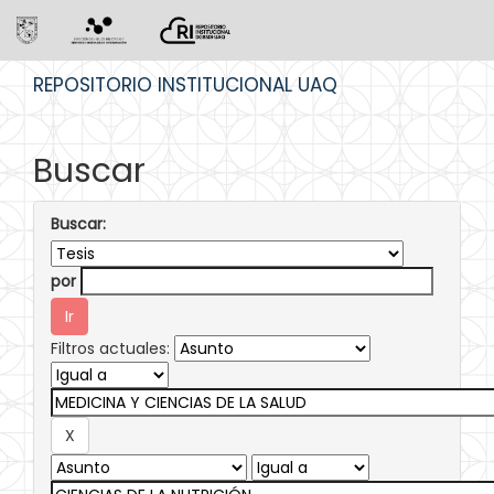
Skip
REPOSITORIO INSTITUCIONAL UAQ
navigation
Buscar
Buscar:
por
Filtros actuales: