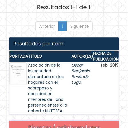
Resultados 1-1 de 1.
Anterior
1
Siguiente
Resultados por ítem:
FECHA DE
PORTADA
TÍTULO
AUTOR(ES)
PUBLICACIÓN
Asociación de la
Oscar
feb-2019
inseguridad
Benjamín
alimentaria en los
Reséndiz
hogares con el
Lugo
sobrepeso y
obesidad en
menores de 1 año
pertenecientes a la
cohorte NUTTSEA.
Director / colaboradores