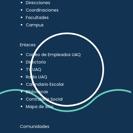
Direcciones
Coordinaciones
Facultades
Campus
Enlaces
Correo de Empleados UAQ
Directorio
TV UAQ
Radio UAQ
Calendario Escolar
Bibliotecas
Contraloría Social
Mapa de sitio
Comunidades