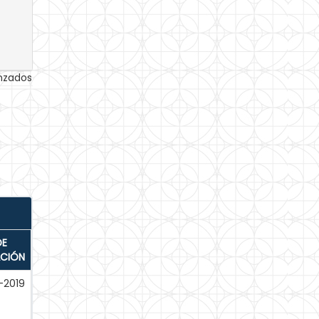
anzados
DE
ACIÓN
-2019