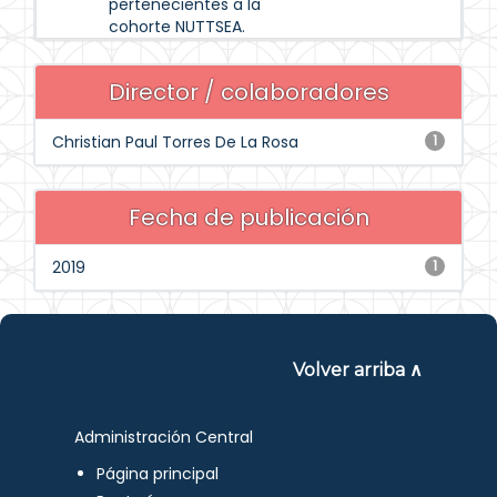
pertenecientes a la
cohorte NUTTSEA.
Director / colaboradores
Christian Paul Torres De La Rosa
1
Fecha de publicación
2019
1
Volver arriba ∧
Administración Central
Página principal