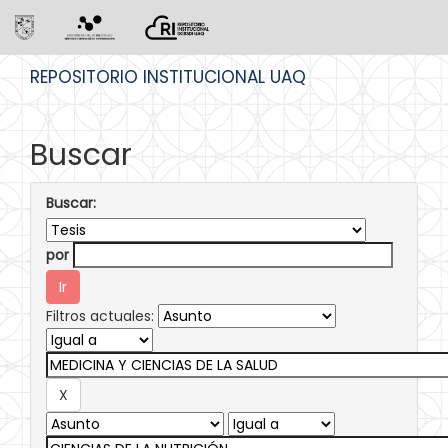
Skip
REPOSITORIO INSTITUCIONAL UAQ
navigation
Buscar
Buscar:
por
Filtros actuales: