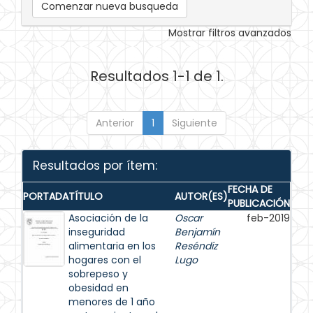
Comenzar nueva busqueda
Mostrar filtros avanzados
Resultados 1-1 de 1.
Anterior
1
Siguiente
Resultados por ítem:
FECHA DE
PORTADA
TÍTULO
AUTOR(ES)
PUBLICACIÓN
Asociación de la
Oscar
feb-2019
inseguridad
Benjamín
alimentaria en los
Reséndiz
hogares con el
Lugo
sobrepeso y
obesidad en
menores de 1 año