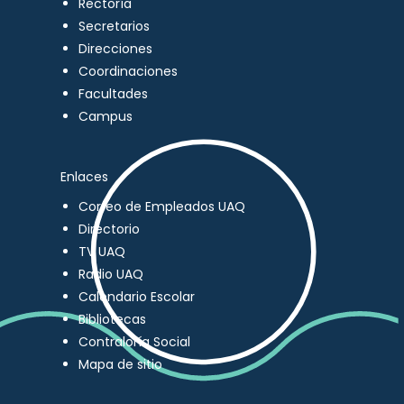
Rectoría
Secretarios
Direcciones
Coordinaciones
Facultades
Campus
Enlaces
Correo de Empleados UAQ
Directorio
TV UAQ
Radio UAQ
Calendario Escolar
Bibliotecas
Contraloría Social
Mapa de sitio