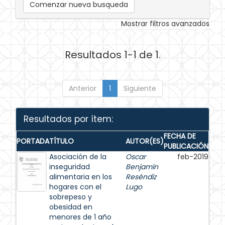
Comenzar nueva busqueda
Mostrar filtros avanzados
Resultados 1-1 de 1.
Anterior
1
Siguiente
Resultados por ítem:
FECHA DE
PORTADA
TÍTULO
AUTOR(ES)
PUBLICACIÓN
Asociación de la
Oscar
feb-2019
inseguridad
Benjamín
alimentaria en los
Reséndiz
hogares con el
Lugo
sobrepeso y
obesidad en
menores de 1 año