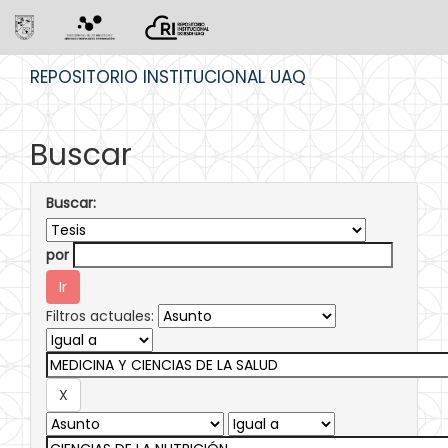
Skip
REPOSITORIO INSTITUCIONAL UAQ
navigation
Buscar
Buscar:
por
Filtros actuales: