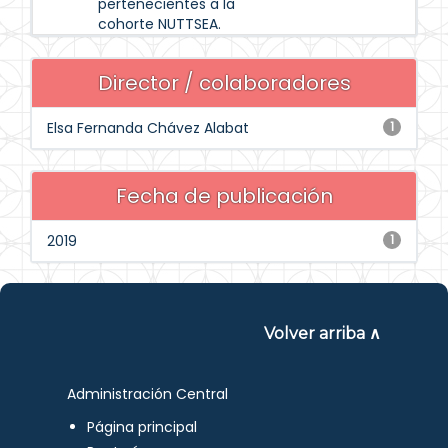
pertenecientes a la
cohorte NUTTSEA.
Director / colaboradores
Elsa Fernanda Chávez Alabat
1
Fecha de publicación
2019
1
Volver arriba ∧
Administración Central
Página principal