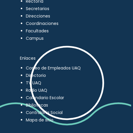
Rectoría
Secretarios
Direcciones
Coordinaciones
Facultades
Campus
Enlaces
Correo de Empleados UAQ
Directorio
TV UAQ
Radio UAQ
Calendario Escolar
Bibliotecas
Contraloría Social
Mapa de sitio