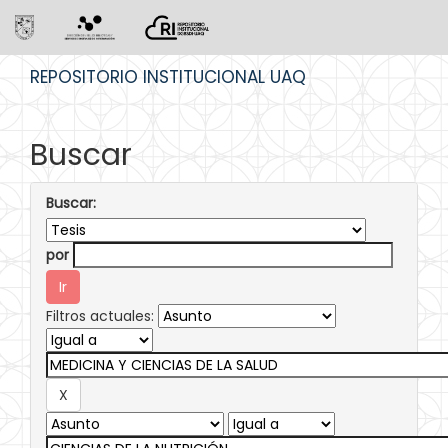
Skip
REPOSITORIO INSTITUCIONAL UAQ
navigation
Buscar
Buscar:
por
Filtros actuales: