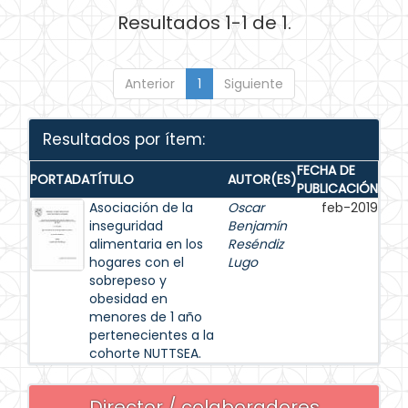
Resultados 1-1 de 1.
Anterior
1
Siguiente
Resultados por ítem:
FECHA DE
PORTADA
TÍTULO
AUTOR(ES)
PUBLICACIÓN
Asociación de la
Oscar
feb-2019
inseguridad
Benjamín
alimentaria en los
Reséndiz
hogares con el
Lugo
sobrepeso y
obesidad en
menores de 1 año
pertenecientes a la
cohorte NUTTSEA.
Director / colaboradores