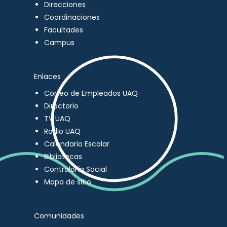
Direcciones
Coordinaciones
Facultades
Campus
Enlaces
Correo de Empleados UAQ
Directorio
TV UAQ
Radio UAQ
Calendario Escolar
Bibliotecas
Contraloría Social
Mapa de sitio
Comunidades