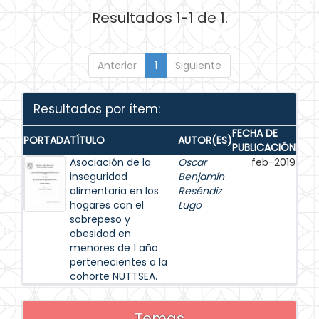
Resultados 1-1 de 1.
Anterior
1
Siguiente
Resultados por ítem:
FECHA DE
PORTADA
TÍTULO
AUTOR(ES)
PUBLICACIÓN
Asociación de la
Oscar
feb-2019
inseguridad
Benjamín
alimentaria en los
Reséndiz
hogares con el
Lugo
sobrepeso y
obesidad en
menores de 1 año
pertenecientes a la
cohorte NUTTSEA.
Temas