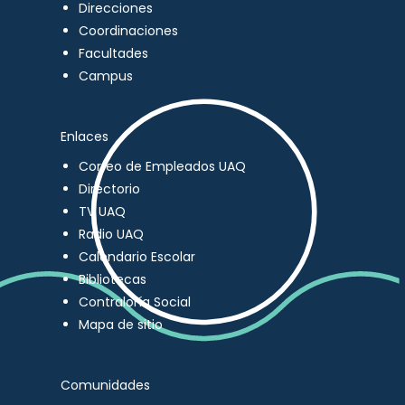
Direcciones
Coordinaciones
Facultades
Campus
Enlaces
Correo de Empleados UAQ
Directorio
TV UAQ
Radio UAQ
Calendario Escolar
Bibliotecas
Contraloría Social
Mapa de sitio
Comunidades