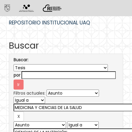
Skip
REPOSITORIO INSTITUCIONAL UAQ
navigation
Buscar
Buscar:
por
Filtros actuales: