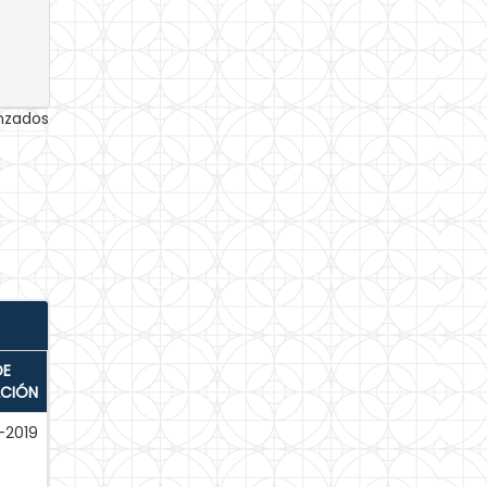
anzados
DE
ACIÓN
-2019