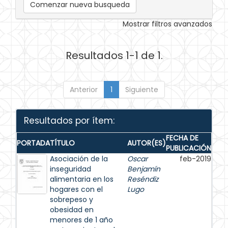
Comenzar nueva busqueda
Mostrar filtros avanzados
Resultados 1-1 de 1.
Anterior
1
Siguiente
Resultados por ítem:
FECHA DE
PORTADA
TÍTULO
AUTOR(ES)
PUBLICACIÓN
Asociación de la
Oscar
feb-2019
inseguridad
Benjamín
alimentaria en los
Reséndiz
hogares con el
Lugo
sobrepeso y
obesidad en
menores de 1 año