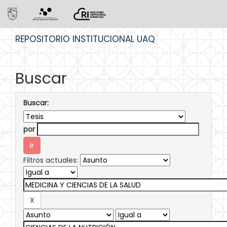
Skip
REPOSITORIO INSTITUCIONAL UAQ
navigation
Buscar
Buscar:
por
Filtros actuales: