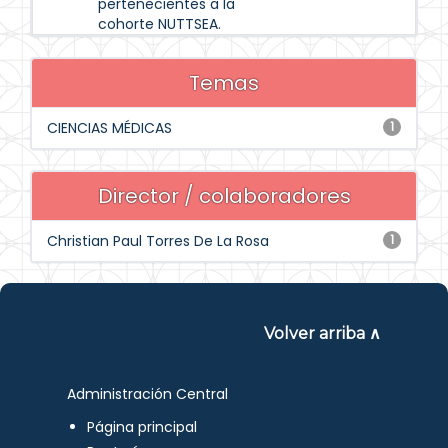
pertenecientes a la
cohorte NUTTSEA.
Temas
CIENCIAS MÉDICAS
1
Director / colaboradores
Christian Paul Torres De La Rosa
1
Volver arriba ∧
Administración Central
Página principal