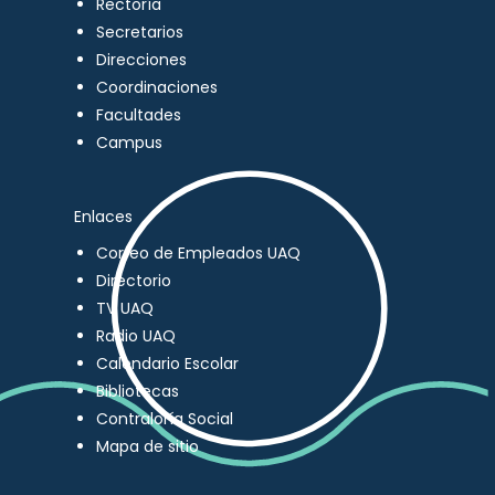
Rectoría
Secretarios
Direcciones
Coordinaciones
Facultades
Campus
Enlaces
Correo de Empleados UAQ
Directorio
TV UAQ
Radio UAQ
Calendario Escolar
Bibliotecas
Contraloría Social
Mapa de sitio