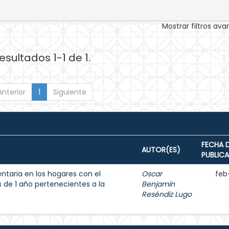
Mostrar filtros av
esultados 1-1 de 1.
Anterior
1
Siguiente
FECHA 
AUTOR(ES)
PUBLIC
entaria en los hogares con el
Oscar
feb
de 1 año pertenecientes a la
Benjamín
Reséndiz Lugo