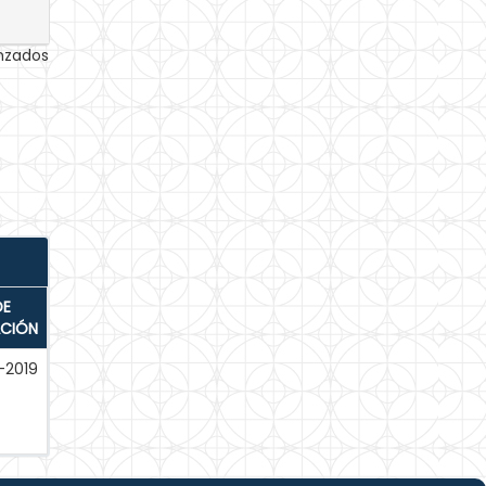
anzados
DE
ACIÓN
-2019