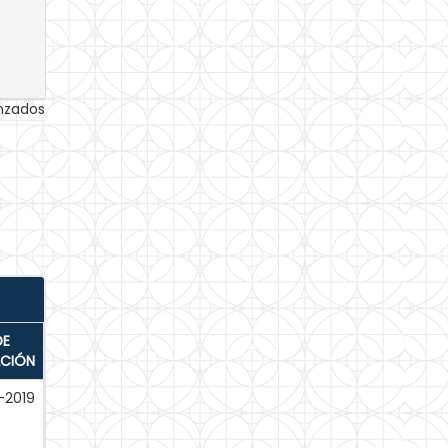
anzados
DE
ACIÓN
-2019