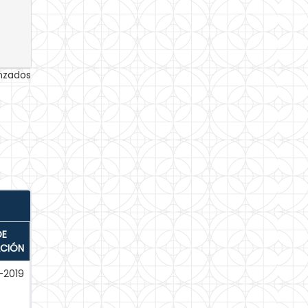
anzados
DE
ACIÓN
-2019