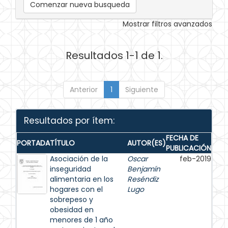
Comenzar nueva busqueda
Mostrar filtros avanzados
Resultados 1-1 de 1.
Anterior
1
Siguiente
Resultados por ítem:
FECHA DE
PORTADA
TÍTULO
AUTOR(ES)
PUBLICACIÓN
Asociación de la
Oscar
feb-2019
inseguridad
Benjamín
alimentaria en los
Reséndiz
hogares con el
Lugo
sobrepeso y
obesidad en
menores de 1 año