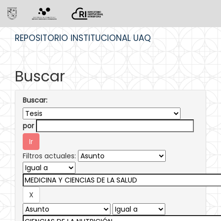
Skip
REPOSITORIO INSTITUCIONAL UAQ
navigation
Buscar
Buscar:
por
Filtros actuales: