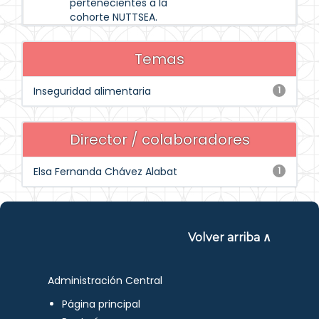
pertenecientes a la
cohorte NUTTSEA.
Temas
Inseguridad alimentaria
1
Director / colaboradores
Elsa Fernanda Chávez Alabat
1
Volver arriba ∧
Administración Central
Página principal