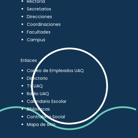
Rectoría
Secretarios
Direcciones
Coordinaciones
Facultades
Campus
Enlaces
Correo de Empleados UAQ
Directorio
TV UAQ
Radio UAQ
Calendario Escolar
Bibliotecas
Contraloría Social
Mapa de sitio