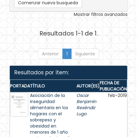
Comenzar nueva busqueda
Mostrar filtros avanzados
Resultados 1-1 de 1.
Anterior
1
Siguiente
Resultados por ítem:
FECHA DE
PORTADA
TÍTULO
AUTOR(ES)
PUBLICACIÓN
Asociación de la
Oscar
feb-2019
inseguridad
Benjamín
alimentaria en los
Reséndiz
hogares con el
Lugo
sobrepeso y
obesidad en
menores de 1 año