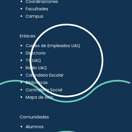
Coordinaciones
Facultades
Campus
Enlaces
Correo de Empleados UAQ
Directorio
TV UAQ
Radio UAQ
Calendario Escolar
Bibliotecas
Contraloría Social
Mapa de sitio
Comunidades
Alumnos