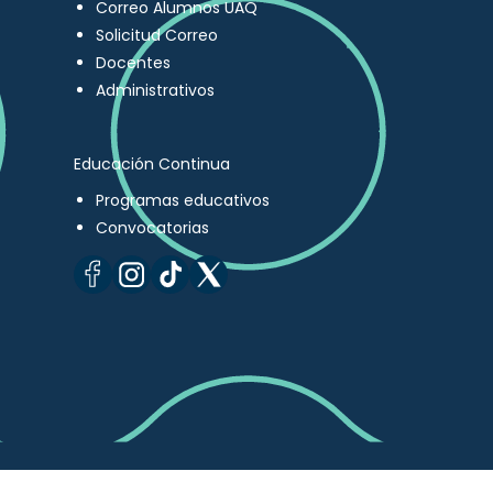
Correo Alumnos UAQ
Solicitud Correo
Docentes
Administrativos
Educación Continua
Programas educativos
Convocatorias