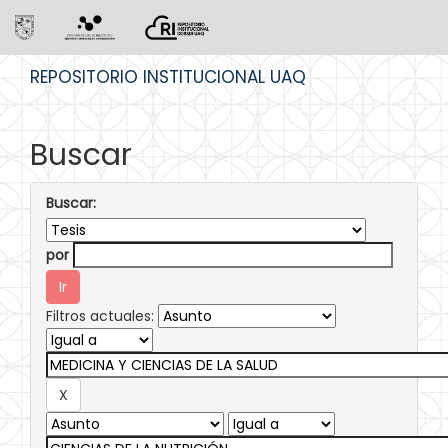
Skip
REPOSITORIO INSTITUCIONAL UAQ
navigation
Buscar
Buscar:
por
Filtros actuales: