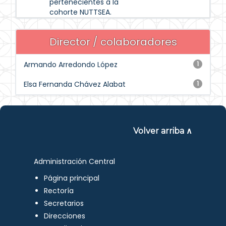
pertenecientes a la
cohorte NUTTSEA.
Director / colaboradores
Armando Arredondo López
1
Elsa Fernanda Chávez Alabat
1
Volver arriba ∧
Administración Central
Página principal
Rectoría
Secretarios
Direcciones