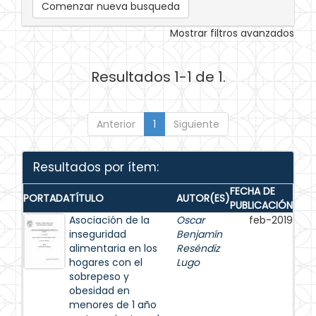
Comenzar nueva busqueda
Mostrar filtros avanzados
Resultados 1-1 de 1.
Anterior
1
Siguiente
Resultados por ítem:
FECHA DE
PORTADA
TÍTULO
AUTOR(ES)
PUBLICACIÓN
Asociación de la
Oscar
feb-2019
inseguridad
Benjamín
alimentaria en los
Reséndiz
hogares con el
Lugo
sobrepeso y
obesidad en
menores de 1 año