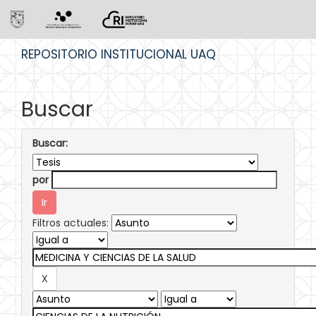
Skip
REPOSITORIO INSTITUCIONAL UAQ
navigation
Buscar
Buscar:
por
Filtros actuales: