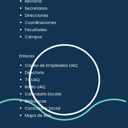
Rectoría
Secretarios
Direcciones
Coordinaciones
Facultades
Campus
Enlaces
Correo de Empleados UAQ
Directorio
TV UAQ
Radio UAQ
Calendario Escolar
Bibliotecas
Contraloría Social
Mapa de sitio