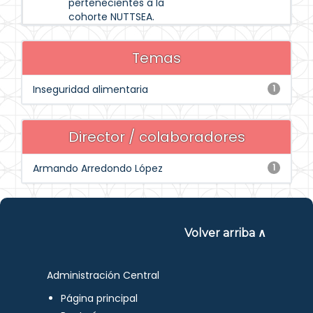
pertenecientes a la
cohorte NUTTSEA.
Temas
Inseguridad alimentaria
1
Director / colaboradores
Armando Arredondo López
1
Volver arriba ∧
Administración Central
Página principal