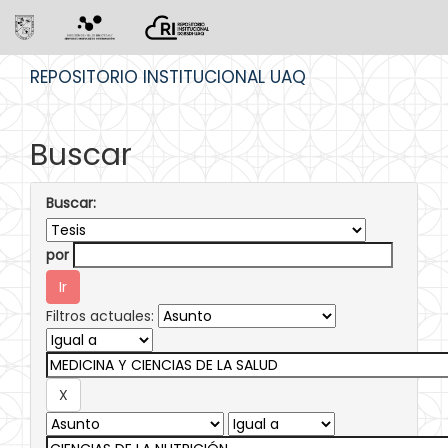
Skip
REPOSITORIO INSTITUCIONAL UAQ
navigation
Buscar
Buscar:
por
Filtros actuales: