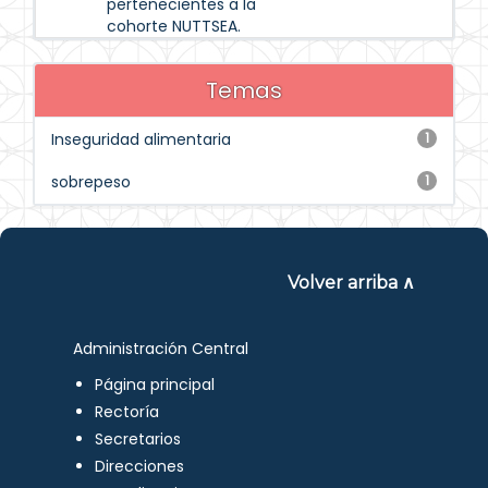
pertenecientes a la
cohorte NUTTSEA.
Temas
Inseguridad alimentaria
1
sobrepeso
1
Volver arriba ∧
Administración Central
Página principal
Rectoría
Secretarios
Direcciones