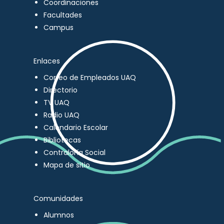
Coordinaciones
Facultades
Campus
Enlaces
Correo de Empleados UAQ
Directorio
TV UAQ
Radio UAQ
Calendario Escolar
Bibliotecas
Contraloría Social
Mapa de sitio
Comunidades
Alumnos