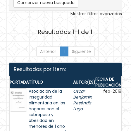
Comenzar nueva busqueda
Mostrar filtros avanzados
Resultados 1-1 de 1.
Anterior
1
Siguiente
Resultados por ítem:
FECHA DE
PORTADA
TÍTULO
AUTOR(ES)
PUBLICACIÓN
Asociación de la
Oscar
feb-2019
inseguridad
Benjamín
alimentaria en los
Reséndiz
hogares con el
Lugo
sobrepeso y
obesidad en
menores de 1 año