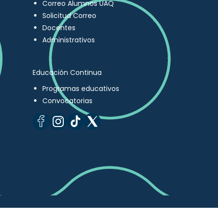
Correo Alumnos UAQ
Solicitud Correo
Docentes
Administrativos
Educación Continua
Programas educativos
Convocatorias