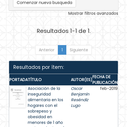
Comenzar nueva busqueda
Mostrar filtros avanzados
Resultados 1-1 de 1.
Anterior
1
Siguiente
Resultados por ítem:
FECHA DE
PORTADA
TÍTULO
AUTOR(ES)
PUBLICACIÓN
Asociación de la
Oscar
feb-2019
inseguridad
Benjamín
alimentaria en los
Reséndiz
hogares con el
Lugo
sobrepeso y
obesidad en
menores de 1 año