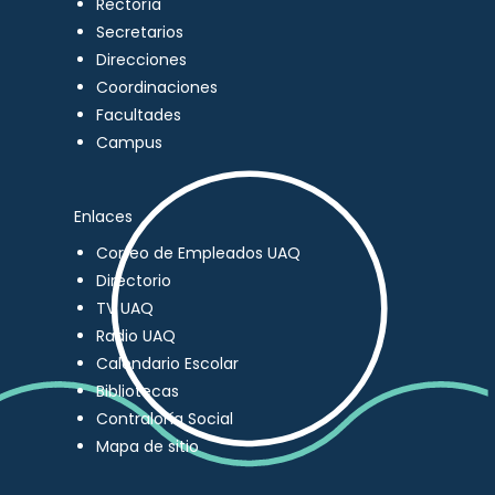
Rectoría
Secretarios
Direcciones
Coordinaciones
Facultades
Campus
Enlaces
Correo de Empleados UAQ
Directorio
TV UAQ
Radio UAQ
Calendario Escolar
Bibliotecas
Contraloría Social
Mapa de sitio