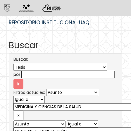
Skip
REPOSITORIO INSTITUCIONAL UAQ
navigation
Buscar
Buscar:
por
Filtros actuales: