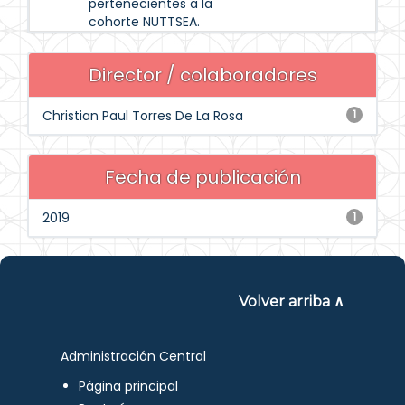
pertenecientes a la
cohorte NUTTSEA.
Director / colaboradores
Christian Paul Torres De La Rosa
1
Fecha de publicación
2019
1
Volver arriba ∧
Administración Central
Página principal