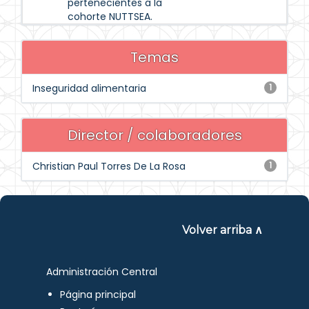
pertenecientes a la
cohorte NUTTSEA.
Temas
Inseguridad alimentaria
1
Director / colaboradores
Christian Paul Torres De La Rosa
1
Volver arriba ∧
Administración Central
Página principal