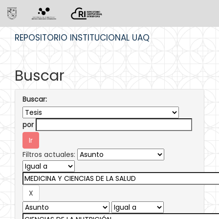
Skip
REPOSITORIO INSTITUCIONAL UAQ
navigation
Buscar
Buscar:
por
Filtros actuales: