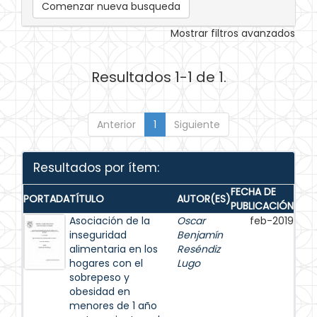
Comenzar nueva busqueda
Mostrar filtros avanzados
Resultados 1-1 de 1.
Anterior
1
Siguiente
Resultados por ítem:
FECHA DE
PORTADA
TÍTULO
AUTOR(ES)
PUBLICACIÓN
Asociación de la
Oscar
feb-2019
inseguridad
Benjamín
alimentaria en los
Reséndiz
hogares con el
Lugo
sobrepeso y
obesidad en
menores de 1 año