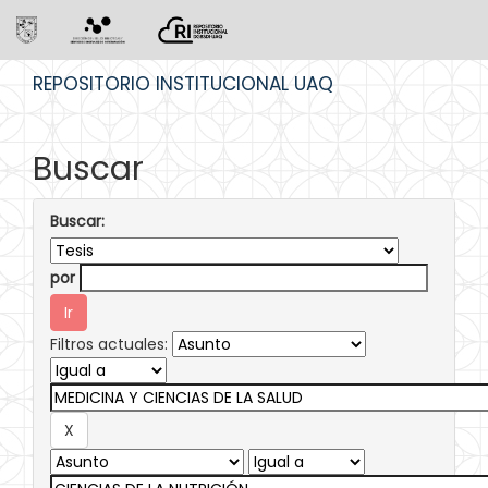
Skip
REPOSITORIO INSTITUCIONAL UAQ
navigation
Buscar
Buscar:
por
Filtros actuales: