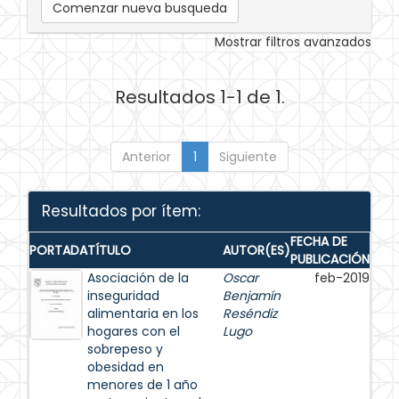
Comenzar nueva busqueda
Mostrar filtros avanzados
Resultados 1-1 de 1.
Anterior
1
Siguiente
Resultados por ítem:
FECHA DE
PORTADA
TÍTULO
AUTOR(ES)
PUBLICACIÓN
Asociación de la
Oscar
feb-2019
inseguridad
Benjamín
alimentaria en los
Reséndiz
hogares con el
Lugo
sobrepeso y
obesidad en
menores de 1 año