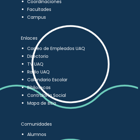
Coordinaciones
Facultades
Campus
Enlaces
Correo de Empleados UAQ
Directorio
TV UAQ
Radio UAQ
Calendario Escolar
Bibliotecas
Contraloría Social
Mapa de sitio
Comunidades
Alumnos