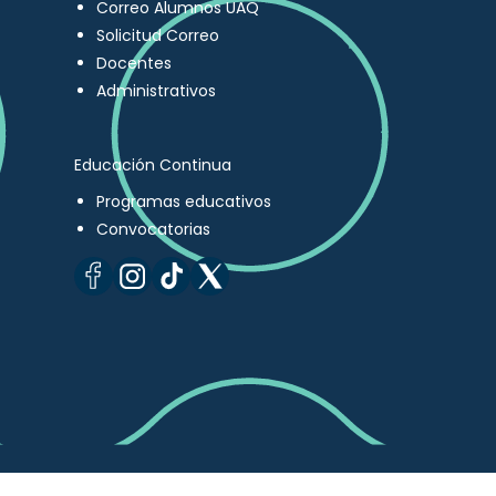
Correo Alumnos UAQ
Solicitud Correo
Docentes
Administrativos
Educación Continua
Programas educativos
Convocatorias