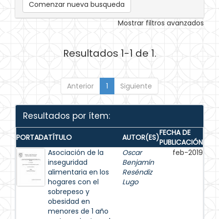
Comenzar nueva busqueda
Mostrar filtros avanzados
Resultados 1-1 de 1.
Anterior
1
Siguiente
Resultados por ítem:
FECHA DE
PORTADA
TÍTULO
AUTOR(ES)
PUBLICACIÓN
Asociación de la
Oscar
feb-2019
inseguridad
Benjamín
alimentaria en los
Reséndiz
hogares con el
Lugo
sobrepeso y
obesidad en
menores de 1 año