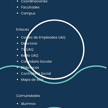
Coordinaciones
Facultades
Campus
Enlaces
Correo de Empleados UAQ
Directorio
TV UAQ
Radio UAQ
Calendario Escolar
Bibliotecas
Contraloría Social
Mapa de sitio
Comunidades
Alumnos