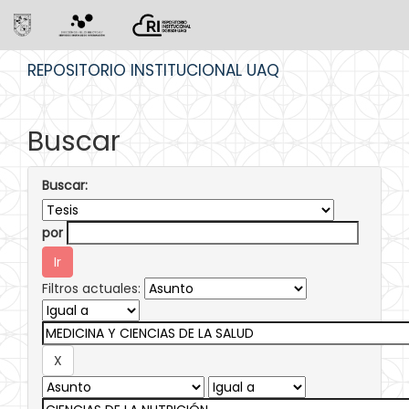
Skip
REPOSITORIO INSTITUCIONAL UAQ
navigation
Buscar
Buscar:
por
Filtros actuales: