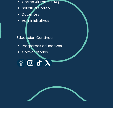
Correo Alumnos UAQ
Solicitud Correo
Docentes
Administrativos
Educación Continua
Programas educativos
Convocatorias