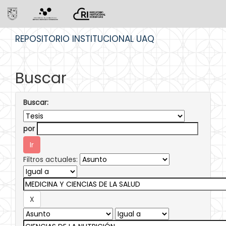
Skip
REPOSITORIO INSTITUCIONAL UAQ
navigation
Buscar
Buscar:
por
Filtros actuales: