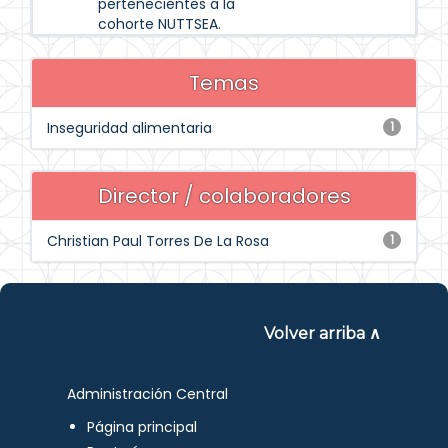
pertenecientes a la
cohorte NUTTSEA.
Temas
Inseguridad alimentaria
1
Director / colaboradores
Christian Paul Torres De La Rosa
1
Volver arriba ∧
Administración Central
Página principal