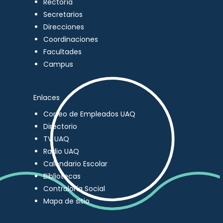
Rectoría
Secretarios
Direcciones
Coordinaciones
Facultades
Campus
Enlaces
Correo de Empleados UAQ
Directorio
TV UAQ
Radio UAQ
Calendario Escolar
Bibliotecas
Contraloría Social
Mapa de sitio