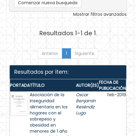
Comenzar nueva busqueda
Mostrar filtros avanzados
Resultados 1-1 de 1.
Anterior
1
Siguiente
Resultados por ítem:
FECHA DE
PORTADA
TÍTULO
AUTOR(ES)
PUBLICACIÓN
Asociación de la
Oscar
feb-2019
inseguridad
Benjamín
alimentaria en los
Reséndiz
hogares con el
Lugo
sobrepeso y
obesidad en
menores de 1 año