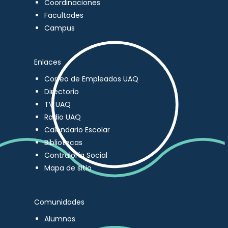
Coordinaciones
Facultades
Campus
Enlaces
Correo de Empleados UAQ
Directorio
TV UAQ
Radio UAQ
Calendario Escolar
Bibliotecas
Contraloría Social
Mapa de sitio
Comunidades
Alumnos