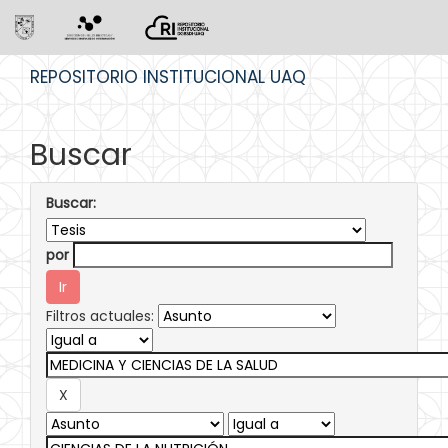
Skip
REPOSITORIO INSTITUCIONAL UAQ
navigation
Buscar
Buscar:
por
Filtros actuales: