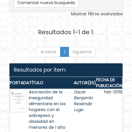
Comenzar nueva busqueda
Mostrar filtros avanzados
Resultados 1-1 de 1.
Anterior
1
Siguiente
Resultados por ítem:
FECHA DE
PORTADA
TÍTULO
AUTOR(ES)
PUBLICACIÓN
Asociación de la
Oscar
feb-2019
inseguridad
Benjamín
alimentaria en los
Reséndiz
hogares con el
Lugo
sobrepeso y
obesidad en
menores de 1 año