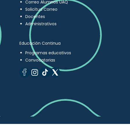
Correo Alumnos UAQ
Solicitud Correo
Docentes
Administrativos
Educación Continua
Programas educativos
Convocatorias