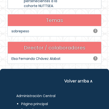
pertenecientes a la
cohorte NUTTSEA.
Temas
sobrepeso
1
Director / colaboradores
Elsa Fernanda Chávez Alabat
1
Volver arriba ∧
Administración Central
Página principal