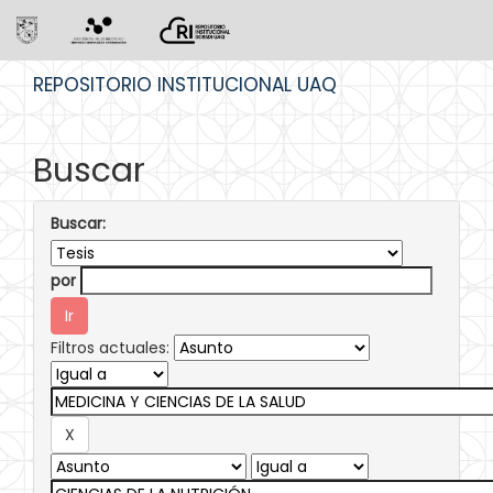
Skip
REPOSITORIO INSTITUCIONAL UAQ
navigation
Buscar
Buscar:
por
Filtros actuales: