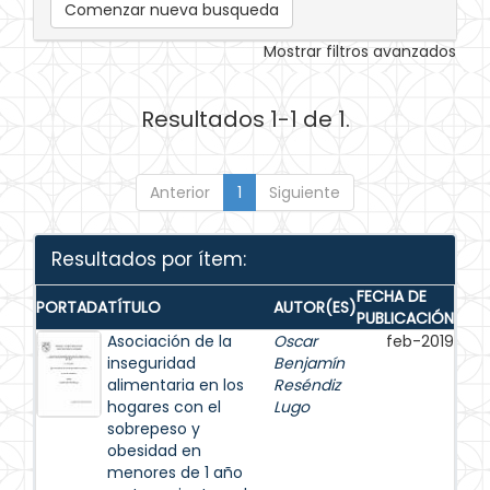
Comenzar nueva busqueda
Mostrar filtros avanzados
Resultados 1-1 de 1.
Anterior
1
Siguiente
Resultados por ítem:
FECHA DE
PORTADA
TÍTULO
AUTOR(ES)
PUBLICACIÓN
Asociación de la
Oscar
feb-2019
inseguridad
Benjamín
alimentaria en los
Reséndiz
hogares con el
Lugo
sobrepeso y
obesidad en
menores de 1 año