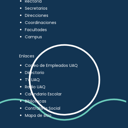
Rectoría
Secretarios
Direcciones
Coordinaciones
Facultades
Campus
Enlaces
Correo de Empleados UAQ
Directorio
TV UAQ
Radio UAQ
Calendario Escolar
Bibliotecas
Contraloría Social
Mapa de sitio