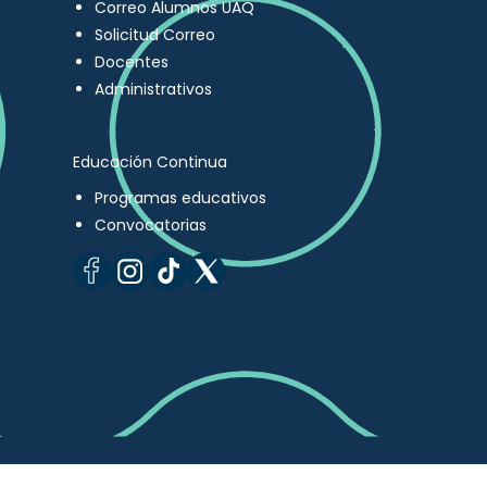
Correo Alumnos UAQ
Solicitud Correo
Docentes
Administrativos
Educación Continua
Programas educativos
Convocatorias