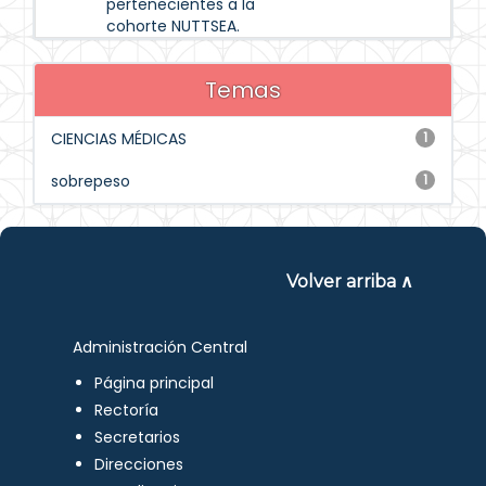
pertenecientes a la
cohorte NUTTSEA.
Temas
CIENCIAS MÉDICAS
1
sobrepeso
1
Volver arriba ∧
Administración Central
Página principal
Rectoría
Secretarios
Direcciones