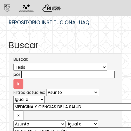
Skip
REPOSITORIO INSTITUCIONAL UAQ
navigation
Buscar
Buscar:
por
Filtros actuales: