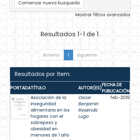
Comenzar nueva busqueda
Mostrar filtros avanzados
Resultados 1-1 de 1.
Anterior
1
Siguiente
Resultados por ítem:
FECHA DE
PORTADA
TÍTULO
AUTOR(ES)
PUBLICACIÓN
Asociación de la
Oscar
feb-2019
inseguridad
Benjamín
alimentaria en los
Reséndiz
hogares con el
Lugo
sobrepeso y
obesidad en
menores de 1 año