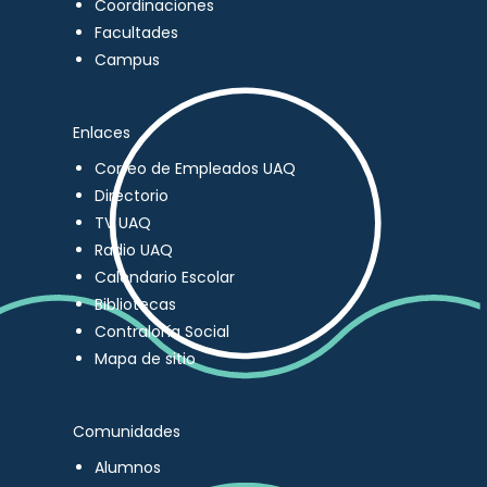
Coordinaciones
Facultades
Campus
Enlaces
Correo de Empleados UAQ
Directorio
TV UAQ
Radio UAQ
Calendario Escolar
Bibliotecas
Contraloría Social
Mapa de sitio
Comunidades
Alumnos