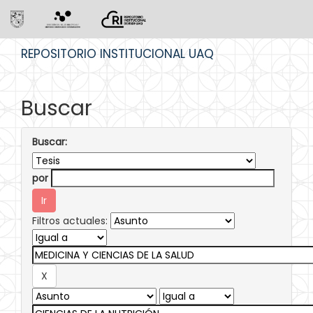
Skip
REPOSITORIO INSTITUCIONAL UAQ
navigation
Buscar
Buscar:
por
Filtros actuales: