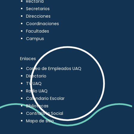
Rectoría
Secretarios
Direcciones
Coordinaciones
Facultades
Campus
Enlaces
Correo de Empleados UAQ
Directorio
TV UAQ
Radio UAQ
Calendario Escolar
Bibliotecas
Contraloría Social
Mapa de sitio