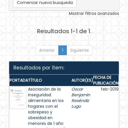
Comenzar nueva busqueda
Mostrar filtros avanzados
Resultados 1-1 de 1.
Anterior
1
Siguiente
Resultados por ítem:
FECHA DE
PORTADA
TÍTULO
AUTOR(ES)
PUBLICACIÓN
Asociación de la
Oscar
feb-2019
inseguridad
Benjamín
alimentaria en los
Reséndiz
hogares con el
Lugo
sobrepeso y
obesidad en
menores de 1 año