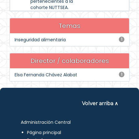
pertenecientes a la
cohorte NUTTSEA.
Temas
Inseguridad alimentaria
1
Director / colaboradores
Elsa Fernanda Chávez Alabat
1
Volver arriba ∧
Administración Central
Página principal