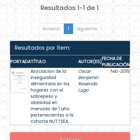
Resultados 1-1 de 1.
Anterior
1
Siguiente
Resultados por ítem:
FECHA DE
PORTADA
TÍTULO
AUTOR(ES)
PUBLICACIÓN
Asociación de la
Oscar
feb-2019
inseguridad
Benjamín
alimentaria en los
Reséndiz
hogares con el
Lugo
sobrepeso y
obesidad en
menores de 1 año
pertenecientes a la
cohorte NUTTSEA.
Temas