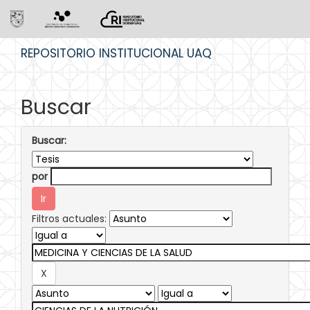
Skip
REPOSITORIO INSTITUCIONAL UAQ
navigation
Buscar
Buscar:
por
Filtros actuales: