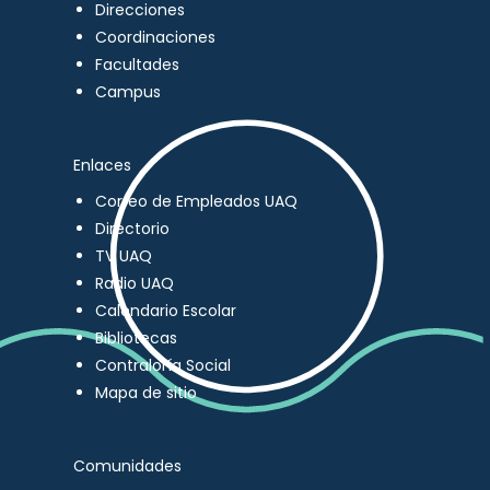
Direcciones
Coordinaciones
Facultades
Campus
Enlaces
Correo de Empleados UAQ
Directorio
TV UAQ
Radio UAQ
Calendario Escolar
Bibliotecas
Contraloría Social
Mapa de sitio
Comunidades