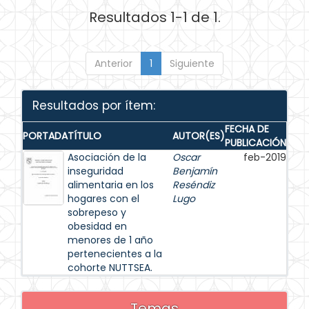
Resultados 1-1 de 1.
Anterior
1
Siguiente
Resultados por ítem:
FECHA DE
PORTADA
TÍTULO
AUTOR(ES)
PUBLICACIÓN
Asociación de la
Oscar
feb-2019
inseguridad
Benjamín
alimentaria en los
Reséndiz
hogares con el
Lugo
sobrepeso y
obesidad en
menores de 1 año
pertenecientes a la
cohorte NUTTSEA.
Temas