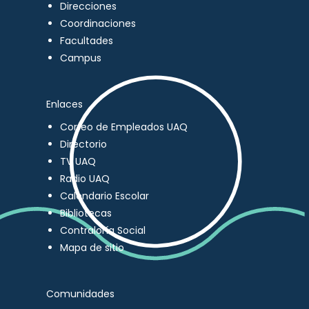
Direcciones
Coordinaciones
Facultades
Campus
Enlaces
Correo de Empleados UAQ
Directorio
TV UAQ
Radio UAQ
Calendario Escolar
Bibliotecas
Contraloría Social
Mapa de sitio
Comunidades