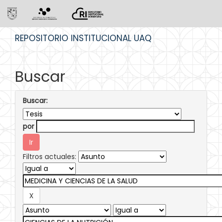
Skip
REPOSITORIO INSTITUCIONAL UAQ
navigation
Buscar
Buscar:
por
Filtros actuales: