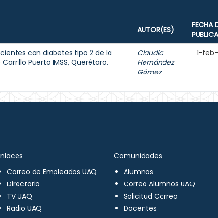
FECHA 
AUTOR(ES)
PUBLIC
cientes con diabetes tipo 2 de la
Claudia
1-feb
 Carrillo Puerto IMSS, Querétaro.
Hernández
Gómez
Enlaces
Comunidades
Correo de Empleados UAQ
Alumnos
Directorio
Correo Alumnos UAQ
TV UAQ
Solicitud Correo
Radio UAQ
Docentes