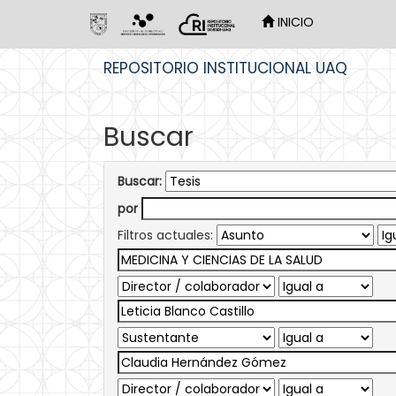
INICIO
Skip
REPOSITORIO INSTITUCIONAL UAQ
navigation
Buscar
Buscar:
por
Filtros actuales: