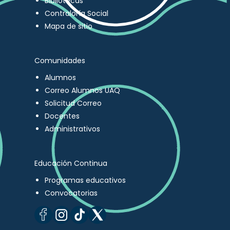
Bibliotecas
Contraloría Social
Mapa de sitio
Comunidades
Alumnos
Correo Alumnos UAQ
Solicitud Correo
Docentes
Administrativos
Educación Continua
Programas educativos
Convocatorias