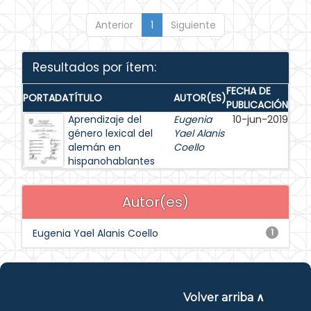
Anterior
1
Siguiente
Resultados por ítem:
FECHA DE
PORTADA
TÍTULO
AUTOR(ES)
PUBLICACIÓN
Aprendizaje del
Eugenia
10-jun-2019
género lexical del
Yael Alanis
alemán en
Coello
hispanohablantes
Autor(es)
Eugenia Yael Alanis Coello
1
Volver arriba ∧