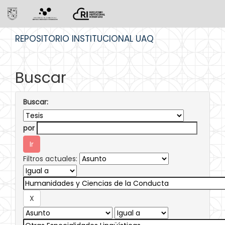
Skip
REPOSITORIO INSTITUCIONAL UAQ
navigation
Buscar
Buscar:
por
Filtros actuales: