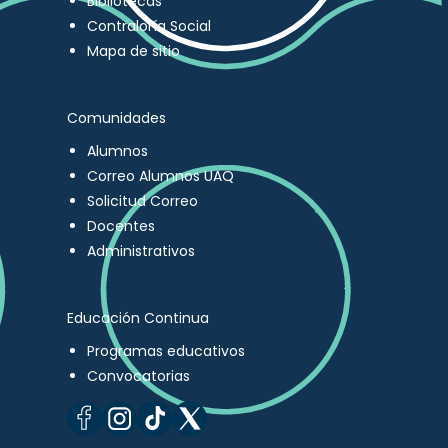
Bibliotecas
Contraloría Social
Mapa de sitio
Comunidades
Alumnos
Correo Alumnos UAQ
Solicitud Correo
Docentes
Administrativos
Educación Continua
Programas educativos
Convocatorias