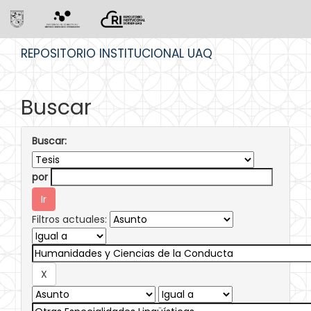
Skip
REPOSITORIO INSTITUCIONAL UAQ
navigation
Buscar
Buscar:
por
Filtros actuales: