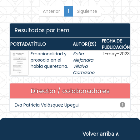
Anterior
1
Siguiente
Resultados por ítem:
FECHA DE
PORTADA
TÍTULO
AUTOR(ES)
PUBLICACIÓN
Emocionalidad y
Sofia
1-may-2023
prosodia en el
Alejandra
habla queretana.
Villalva
Camacho
Director / colaboradores
Eva Patricia Velázquez Upegui
1
Volver arriba ∧