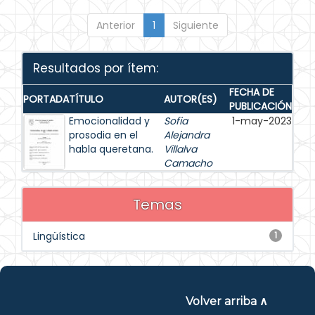
Anterior
1
Siguiente
Resultados por ítem:
FECHA DE
PORTADA
TÍTULO
AUTOR(ES)
PUBLICACIÓN
Emocionalidad y
Sofia
1-may-2023
prosodia en el
Alejandra
habla queretana.
Villalva
Camacho
Temas
Lingüística
1
Volver arriba ∧