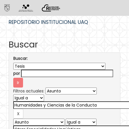
Skip
REPOSITORIO INSTITUCIONAL UAQ
navigation
Buscar
Buscar:
por
Filtros actuales: