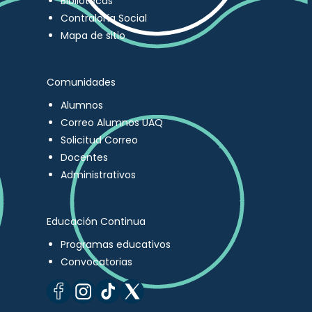
Bibliotecas
Contraloría Social
Mapa de sitio
Comunidades
Alumnos
Correo Alumnos UAQ
Solicitud Correo
Docentes
Administrativos
Educación Continua
Programas educativos
Convocatorias