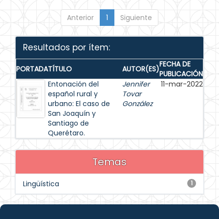
Anterior
1
Siguiente
Resultados por ítem:
FECHA DE
PORTADA
TÍTULO
AUTOR(ES)
PUBLICACIÓN
Entonación del
Jennifer
11-mar-2022
español rural y
Tovar
urbano: El caso de
González
San Joaquín y
Santiago de
Querétaro.
Temas
Lingüística
1