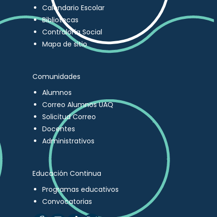
Calendario Escolar
Bibliotecas
Contraloría Social
Mapa de sitio
Comunidades
Alumnos
Correo Alumnos UAQ
Solicitud Correo
Docentes
Administrativos
Educación Continua
Programas educativos
Convocatorias