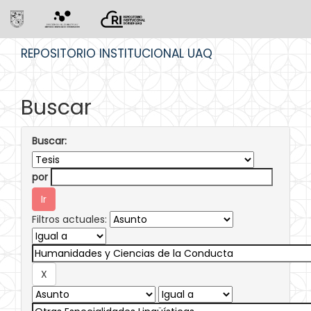
Skip
REPOSITORIO INSTITUCIONAL UAQ
navigation
Buscar
Buscar:
por
Filtros actuales: