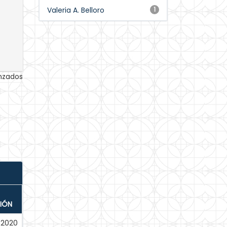
Valeria A. Belloro
1
anzados
IÓN
-2020