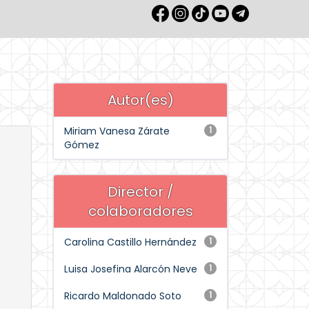
Autor(es)
Miriam Vanesa Zárate
1
Gómez
Director /
colaboradores
Carolina Castillo Hernández
1
Luisa Josefina Alarcón Neve
1
Ricardo Maldonado Soto
1