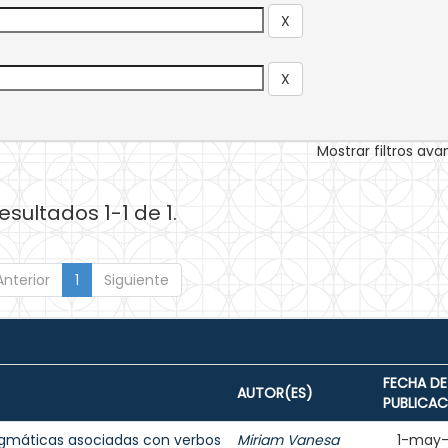
Mostrar filtros av
esultados 1-1 de 1.
Anterior
1
Siguiente
FECHA DE
AUTOR(ES)
PUBLICAC
agmáticas asociadas con verbos
Miriam Vanesa
1-may