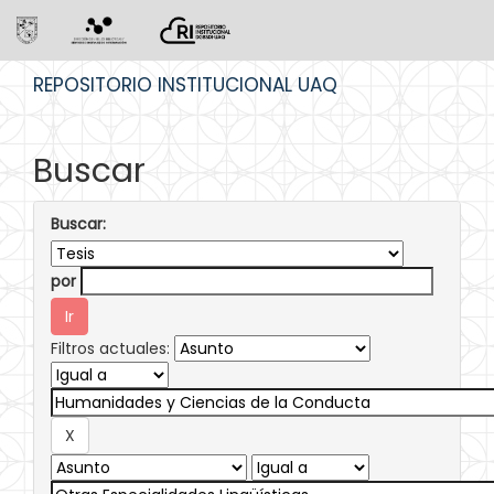
Skip
REPOSITORIO INSTITUCIONAL UAQ
navigation
Buscar
Buscar:
por
Filtros actuales: