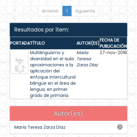
Anterior
1
Siguiente
Resultados por ítem:
FECHA DE
PORTADA
TÍTULO
AUTOR(ES)
PUBLICACIÓN
Multilingüismo y
María
27-nov-2018
diversidad en el aula:
Teresa
aproximaciones a la
Zarza Díaz
aplicación del
enfoque intercultural
bilingüe en el área de
lengua, en primer
grado de primaria.
Autor(es)
María Teresa Zarza Díaz
1