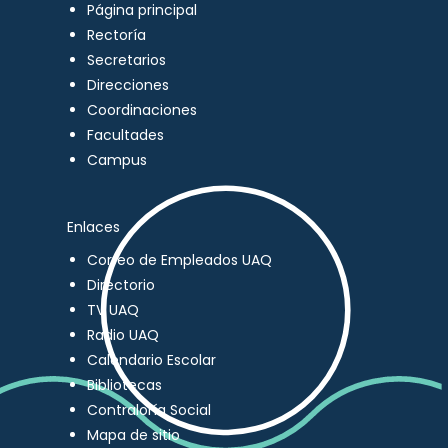
Página principal
Rectoría
Secretarios
Direcciones
Coordinaciones
Facultades
Campus
Enlaces
Correo de Empleados UAQ
Directorio
TV UAQ
Radio UAQ
Calendario Escolar
Bibliotecas
Contraloría Social
Mapa de sitio