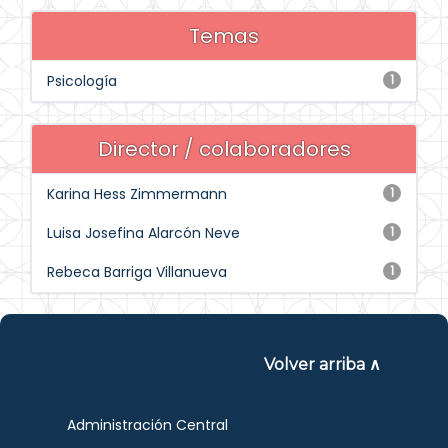
Temas
Psicología
1
Director / colaboradores
Karina Hess Zimmermann
1
Luisa Josefina Alarcón Neve
1
Rebeca Barriga Villanueva
1
Volver arriba ∧
Administración Central