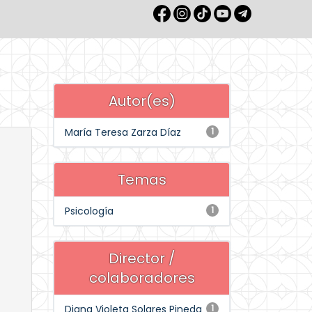
Autor(es)
María Teresa Zarza Díaz
1
Temas
Psicología
1
Director /
colaboradores
Diana Violeta Solares Pineda
1