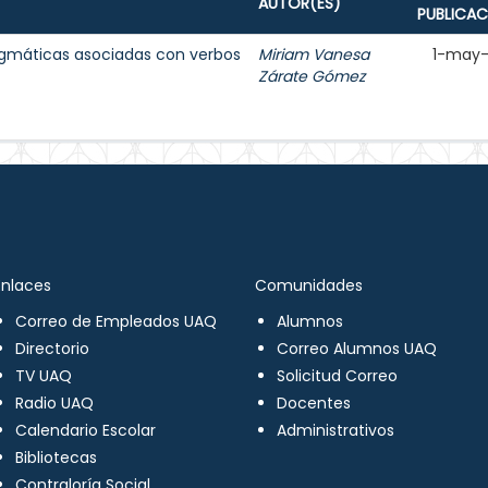
AUTOR(ES)
PUBLICAC
agmáticas asociadas con verbos
Miriam Vanesa
1-may
Zárate Gómez
Enlaces
Comunidades
Correo de Empleados UAQ
Alumnos
Directorio
Correo Alumnos UAQ
TV UAQ
Solicitud Correo
Radio UAQ
Docentes
Calendario Escolar
Administrativos
Bibliotecas
Contraloría Social