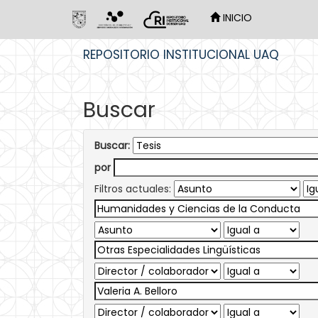
INICIO
Skip
REPOSITORIO INSTITUCIONAL UAQ
navigation
Buscar
Buscar:
por
Filtros actuales: