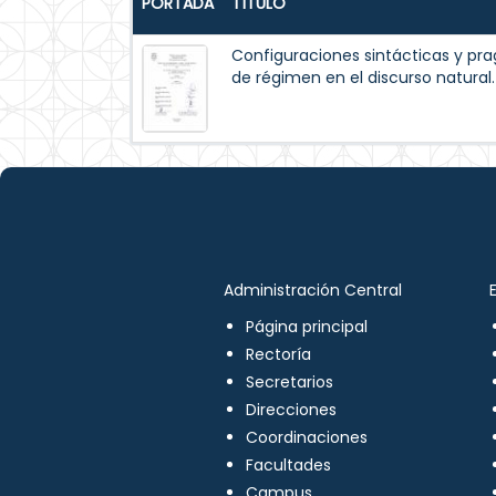
PORTADA
TÍTULO
Configuraciones sintácticas y pr
de régimen en el discurso natural.
Administración Central
Página principal
Rectoría
Secretarios
Direcciones
Coordinaciones
Facultades
Campus