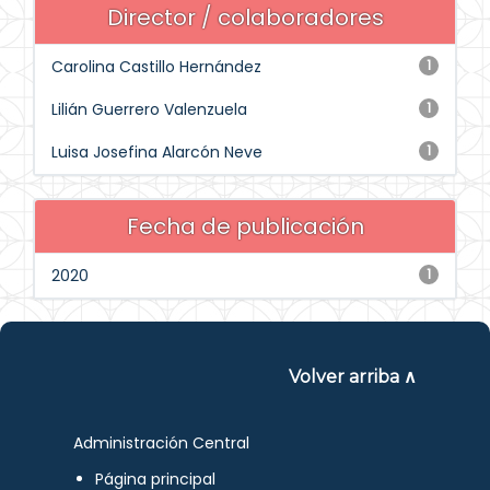
Director / colaboradores
Carolina Castillo Hernández
1
Lilián Guerrero Valenzuela
1
Luisa Josefina Alarcón Neve
1
Fecha de publicación
2020
1
Volver arriba ∧
Administración Central
Página principal