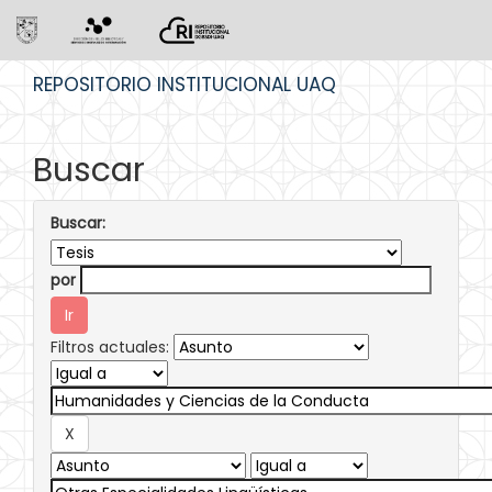
Skip
REPOSITORIO INSTITUCIONAL UAQ
navigation
Buscar
Buscar:
por
Filtros actuales: