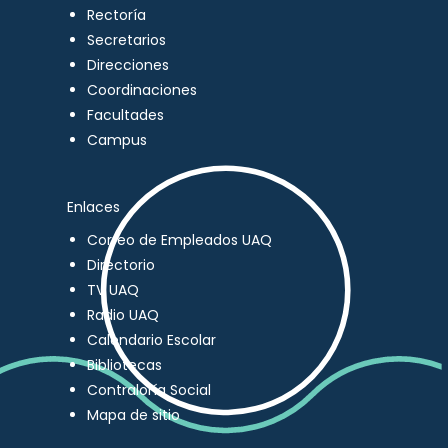
Rectoría
Secretarios
Direcciones
Coordinaciones
Facultades
Campus
Enlaces
Correo de Empleados UAQ
Directorio
TV UAQ
Radio UAQ
Calendario Escolar
Bibliotecas
Contraloría Social
Mapa de sitio