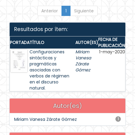
Anterior
1
Siguiente
Resultados por ítem:
FECHA DE
PORTADA
TÍTULO
AUTOR(ES)
PUBLICACIÓN
Configuraciones
Miriam
1-may-2020
sintácticas y
Vanesa
pragmáticas
Zárate
asociadas con
Gómez
verbos de régimen
en el discurso
natural.
Autor(es)
Miriam Vanesa Zárate Gómez
1