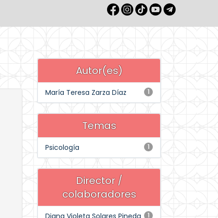
Autor(es)
María Teresa Zarza Díaz
1
Temas
Psicología
1
Director /
colaboradores
Diana Violeta Solares Pineda
1