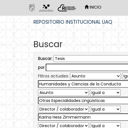
INICIO
Skip
REPOSITORIO INSTITUCIONAL UAQ
navigation
Buscar
Buscar:
por
Filtros actuales: