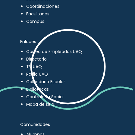
Coordinaciones
Facultades
Campus
Enlaces
Correo de Empleados UAQ
Directorio
TV UAQ
Radio UAQ
Calendario Escolar
Bibliotecas
Contraloría Social
Mapa de sitio
Comunidades
Alumnos