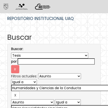
Skip
REPOSITORIO INSTITUCIONAL UAQ
navigation
Buscar
Buscar:
por
Filtros actuales: