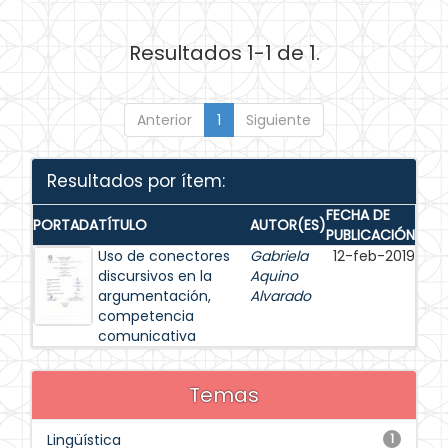
Resultados 1-1 de 1.
Anterior
1
Siguiente
Resultados por ítem:
FECHA DE
PORTADA
TÍTULO
AUTOR(ES)
PUBLICACIÓN
Uso de conectores
Gabriela
12-feb-2019
discursivos en la
Aquino
argumentación,
Alvarado
competencia
comunicativa
Temas
Lingüística
1