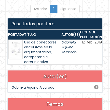
Anterior
1
Siguiente
Resultados por ítem:
FECHA DE
PORTADA
TÍTULO
AUTOR(ES)
PUBLICACIÓN
Uso de conectores
Gabriela
12-feb-2019
discursivos en la
Aquino
argumentación,
Alvarado
competencia
comunicativa
Autor(es)
Gabriela Aquino Alvarado
1
Temas