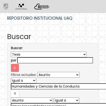
Skip
REPOSITORIO INSTITUCIONAL UAQ
navigation
Buscar
Buscar:
por
Filtros actuales: