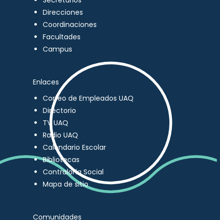
Secretarios
Direcciones
Coordinaciones
Facultades
Campus
Enlaces
Correo de Empleados UAQ
Directorio
TV UAQ
Radio UAQ
Calendario Escolar
Bibliotecas
Contraloría Social
Mapa de sitio
Comunidades