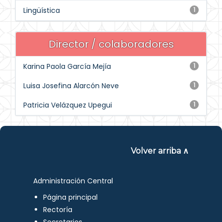
Lingüística
1
Director / colaboradores
Karina Paola García Mejía
1
Luisa Josefina Alarcón Neve
1
Patricia Velázquez Upegui
1
Volver arriba ∧
Administración Central
Página principal
Rectoría