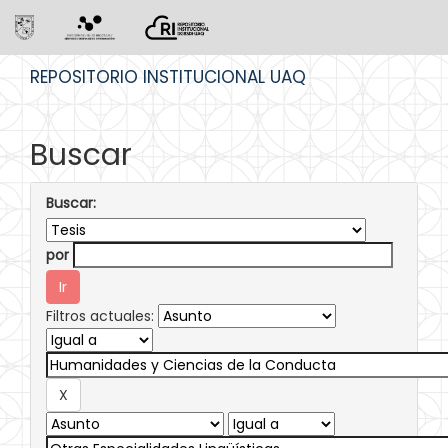
Skip
REPOSITORIO INSTITUCIONAL UAQ
navigation
Buscar
Buscar:
por
Filtros actuales: