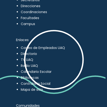
Secretarios
Direcciones
Coordinaciones
Facultades
Campus
Enlaces
Correo de Empleados UAQ
Directorio
TV UAQ
Radio UAQ
Calendario Escolar
Bibliotecas
Contraloría Social
Mapa de sitio
Comunidades