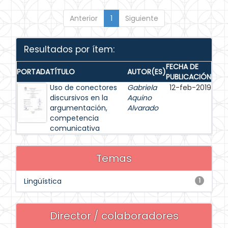
Anterior
1
Siguiente
Resultados por ítem:
FECHA DE
PORTADA
TÍTULO
AUTOR(ES)
PUBLICACIÓN
Uso de conectores
Gabriela
12-feb-2019
discursivos en la
Aquino
argumentación,
Alvarado
competencia
comunicativa
Temas
Lingüística
1
Director / colaboradores