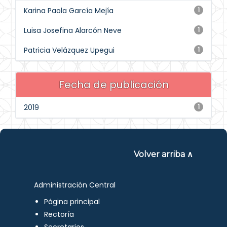
Karina Paola García Mejía
1
Luisa Josefina Alarcón Neve
1
Patricia Velázquez Upegui
1
Fecha de publicación
2019
1
Volver arriba ∧
Administración Central
Página principal
Rectoría