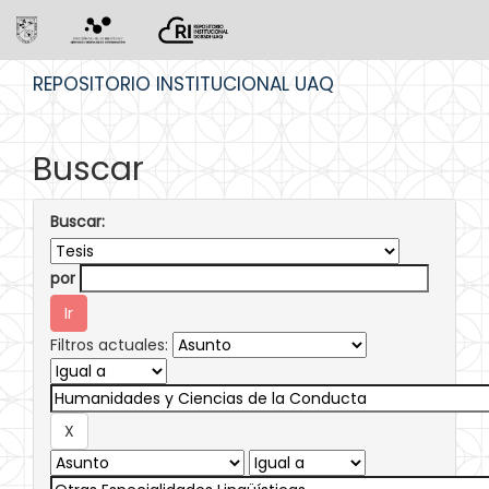
Skip
REPOSITORIO INSTITUCIONAL UAQ
navigation
Buscar
Buscar:
por
Filtros actuales: