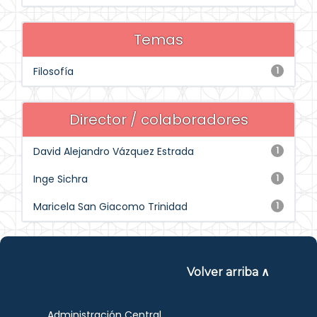
Temas
Filosofía
1
Director / colaboradores
David Alejandro Vázquez Estrada
1
Inge Sichra
1
Maricela San Giacomo Trinidad
1
Volver arriba ∧
Administración Central