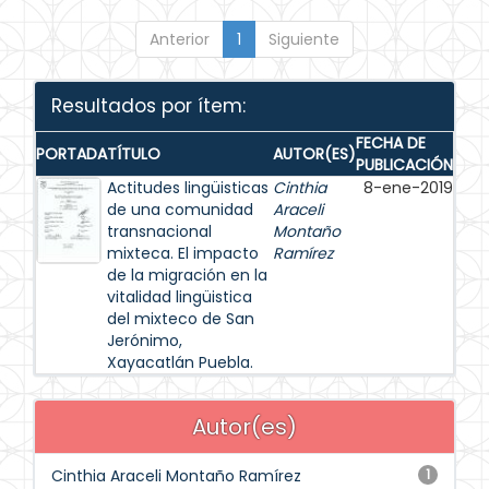
Anterior
1
Siguiente
Resultados por ítem:
FECHA DE
PORTADA
TÍTULO
AUTOR(ES)
PUBLICACIÓN
Actitudes lingüisticas
Cinthia
8-ene-2019
de una comunidad
Araceli
transnacional
Montaño
mixteca. El impacto
Ramírez
de la migración en la
vitalidad lingüistica
del mixteco de San
Jerónimo,
Xayacatlán Puebla.
Autor(es)
Cinthia Araceli Montaño Ramírez
1