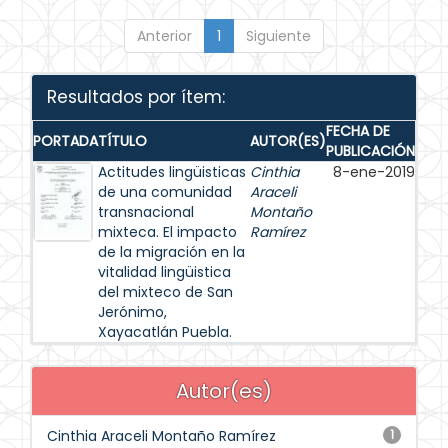
Anterior
1
Siguiente
Resultados por ítem:
FECHA DE
PORTADA
TÍTULO
AUTOR(ES)
PUBLICACIÓN
Actitudes lingüisticas
Cinthia
8-ene-2019
de una comunidad
Araceli
transnacional
Montaño
mixteca. El impacto
Ramírez
de la migración en la
vitalidad lingüistica
del mixteco de San
Jerónimo,
Xayacatlán Puebla.
Autor(es)
Cinthia Araceli Montaño Ramírez
1