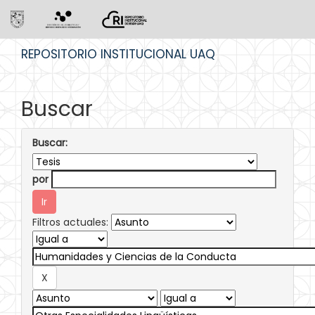
Skip
REPOSITORIO INSTITUCIONAL UAQ
navigation
Buscar
Buscar:
por
Filtros actuales: