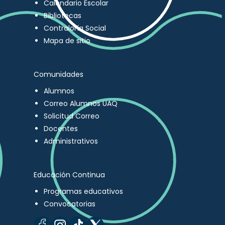
Calendario Escolar
Bibliotecas
Contraloría Social
Mapa de sitio
Comunidades
Alumnos
Correo Alumnos UAQ
Solicitud Correo
Docentes
Administrativos
Educación Continua
Programas educativos
Convocatorias