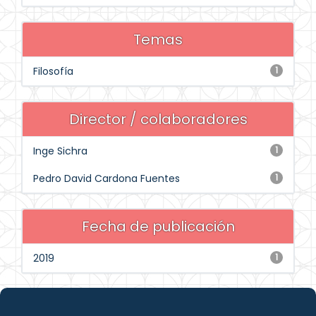
Temas
Filosofía
1
Director / colaboradores
Inge Sichra
1
Pedro David Cardona Fuentes
1
Fecha de publicación
2019
1