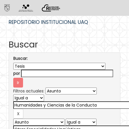
Skip
REPOSITORIO INSTITUCIONAL UAQ
navigation
Buscar
Buscar:
por
Filtros actuales: