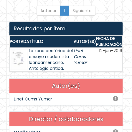
Anterior
1
Siguiente
Resultados por ítem:
FECHA DE
PORTADA
TÍTULO
AUTOR(ES)
PUBLICACIÓN
La zona periférica del
Linet
12-jun-2019
ensayo modernista
Cums
latinoamericano.
Yumar
Antología crítica.
Autor(es)
Linet Cums Yumar
1
Director / colaboradores
1