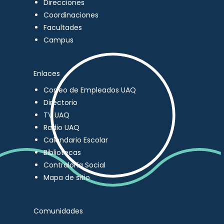
Direcciones
Coordinaciones
Facultades
Campus
Enlaces
Correo de Empleados UAQ
Directorio
TV UAQ
Radio UAQ
Calendario Escolar
Bibliotecas
Contraloría Social
Mapa de sitio
Comunidades