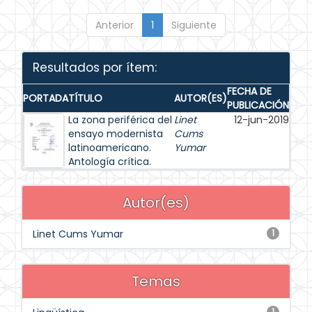
Anterior
1
Siguiente
Resultados por ítem:
FECHA DE
PORTADA
TÍTULO
AUTOR(ES)
PUBLICACIÓN
La zona periférica del
Linet
12-jun-2019
ensayo modernista
Cums
latinoamericano.
Yumar
Antología crítica.
Autor(es)
Linet Cums Yumar
1
Temas
1