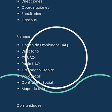
Direcciones
Coordinaciones
Facultades
Campus
Enlaces
Correo de Empleados UAQ
Directorio
TV UAQ
Radio UAQ
Calendario Escolar
Bibliotecas
Contraloría Social
Mapa de sitio
Comunidades