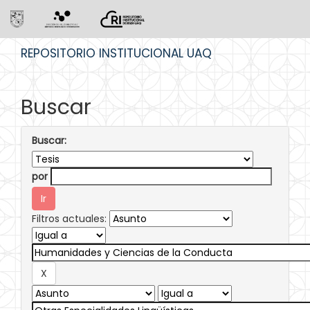
Skip
REPOSITORIO INSTITUCIONAL UAQ
navigation
Buscar
Buscar:
por
Filtros actuales: