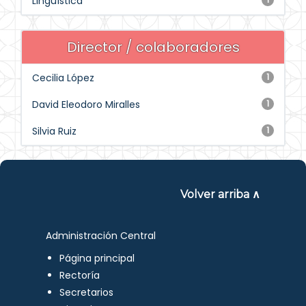
Lingüística
Director / colaboradores
Cecilia López
1
David Eleodoro Miralles
1
Silvia Ruiz
1
Volver arriba ∧
Administración Central
Página principal
Rectoría
Secretarios