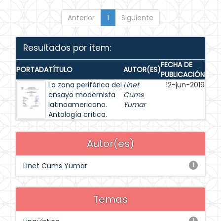
Anterior
1
Siguiente
Resultados por ítem:
FECHA DE
PORTADA
TÍTULO
AUTOR(ES)
PUBLICACIÓN
La zona periférica del
Linet
12-jun-2019
ensayo modernista
Cums
latinoamericano.
Yumar
Antología crítica.
Autor(es)
Linet Cums Yumar
1
Temas
1