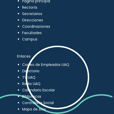
Página principal
Rectoría
Secretarios
Direcciones
Coordinaciones
Facultades
Campus
Enlaces
Correo de Empleados UAQ
Directorio
TV UAQ
Radio UAQ
Calendario Escolar
Bibliotecas
Contraloría Social
Mapa de sitio