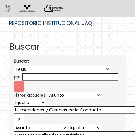
Skip
REPOSITORIO INSTITUCIONAL UAQ
navigation
Buscar
Buscar:
por
Filtros actuales: