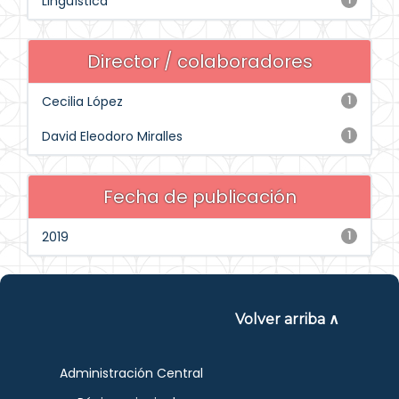
Lingüística
Director / colaboradores
Cecilia López
1
David Eleodoro Miralles
1
Fecha de publicación
2019
1
Volver arriba ∧
Administración Central