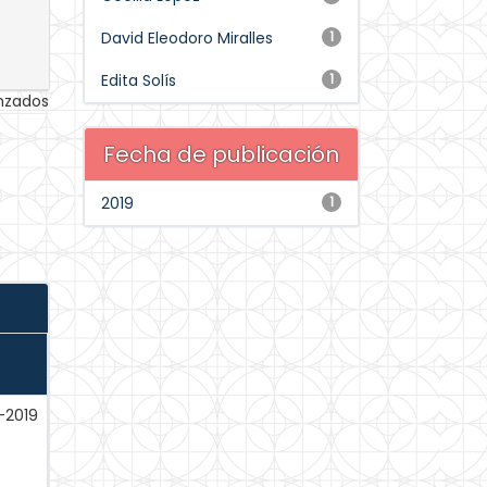
David Eleodoro Miralles
1
Edita Solís
1
anzados
Fecha de publicación
2019
1
-2019