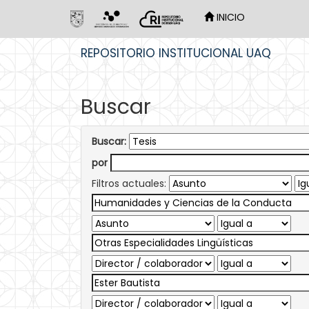
INICIO
Skip
REPOSITORIO INSTITUCIONAL UAQ
navigation
Buscar
Buscar:
por
Filtros actuales: