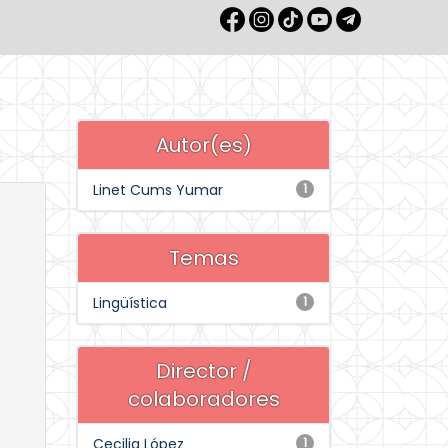
Autor(es)
Linet Cums Yumar
1
Temas
Lingüística
1
Director /
colaboradores
Cecilia López
1